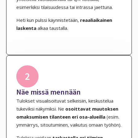
esimerkiksi tilaisuudessa tai intrassa jaettuna.
Heti kun pulssi käynnistetään,
reaaliaikainen
laskenta
alkaa taustalla.
2
Näe missä mennään
Tulokset visualisoituvat selkeisiin, keskustelua
tukeviksi näkymiksi. Ne
osoittavat muutoksen
omaksumisen tilanteen eri osa-alueilla
(esim.
ymmärrys, sitoutuminen, vaikutus omaan työhön).
Tuloksia voidaan
tarkastella eri tiimien,