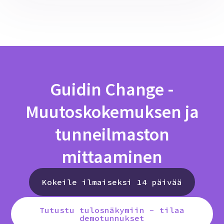
Guidin Change -
Muutoskokemuksen ja
tunneilmaston
mittaaminen
Kokeile ilmaiseksi 14 päivää
Tutustu tulosnäkymiin - tilaa
demotunnukset