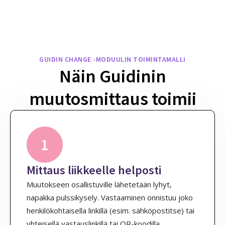
GUIDIN CHANGE -MODUULIN TOIMINTAMALLI
Näin Guidinin
muutosmittaus toimii
1
Mittaus liikkeelle helposti
Muutokseen osallistuville lähetetään lyhyt,
napakka pulssikysely. Vastaaminen onnistuu joko
henkilökohtaisella linkillä (esim. sähköpostitse) tai
yhteisellä vastauslinkillä tai QR-koodilla,