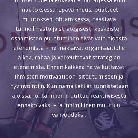
ihmiset todella kokevat – niin arjessa kuin
muutoksessa. Epävarmuus, puutteet
muutoksen johtamisessa, haastava
tunneilmasto ja strategisesti keskeisten
osaamisten puuttuminen eivät vain hidasta
etenemistä – ne maksavat organisaatiolle
aikaa, rahaa ja vaikeuttavat strategian
etenemistä. Ennen kaikkea ne vaikuttavat
ihmisten motivaatioon, sitoutumiseen ja
hyvinvointiin. Kun nämä tekijät tunnistetaan
ajoissa, johtaminen muuttuu reaktiivisesta
ennakoivaksi – ja inhimillinen muuttuu
vahvuudeksi.