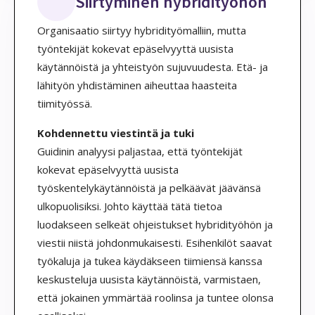
Siirtyminen hybridityöhön
Organisaatio siirtyy hybridityömalliin, mutta
työntekijät kokevat epäselvyyttä uusista
käytännöistä ja yhteistyön sujuvuudesta. Etä- ja
lähityön yhdistäminen aiheuttaa haasteita
tiimityössä.
Kohdennettu viestintä ja tuki
Guidinin analyysi paljastaa, että työntekijät
kokevat epäselvyyttä uusista
työskentelykäytännöistä ja pelkäävät jäävänsä
ulkopuolisiksi. Johto käyttää tätä tietoa
luodakseen selkeät ohjeistukset hybridityöhön ja
viestii niistä johdonmukaisesti. Esihenkilöt saavat
työkaluja ja tukea käydäkseen tiimiensä kanssa
keskusteluja uusista käytännöistä, varmistaen,
että jokainen ymmärtää roolinsa ja tuntee olonsa