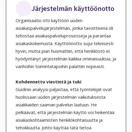
Järjestelmän käyttöönotto
Organisaatio otti käyttöön uuden
asiakaspalvelujärjestelmän, jonka tavoitteena oli
tehostaa asiakaspalveluprosesseja ja parantaa
asiakaskokemusta. Käyttöönotto sujui teknisesti
hyvin, mutta pian huomattiin, että henkilöstö ei
hyödyntänyt järjestelmän kaikkia ominaisuuksia, ja
vanhoihin toimintatapoihin palattiin nopeasti.
Kohdennettu viestintä ja tuki
Guidinin analyysi paljastaa, että työntekijät ovat
huolissaan uuden järjestelmän vaikutuksesta
asiakkaiden saaman palvelun laatuun. He
pelkäävät, että järjestelmän käyttö voi heikentää
asiakaskohtaamisten henkilökohtaisuutta ja
tehokkuutta. Johto käyttää tätä tietoa