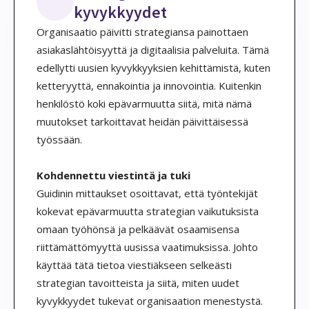
kyvykkyydet
Organisaatio päivitti strategiansa painottaen
asiakaslähtöisyyttä ja digitaalisia palveluita. Tämä
edellytti uusien kyvykkyyksien kehittämistä, kuten
ketteryyttä, ennakointia ja innovointia. Kuitenkin
henkilöstö koki epävarmuutta siitä, mitä nämä
muutokset tarkoittavat heidän päivittäisessä
työssään.
Kohdennettu viestintä ja tuki
Guidinin mittaukset osoittavat, että työntekijät
kokevat epävarmuutta strategian vaikutuksista
omaan työhönsä ja pelkäävät osaamisensa
riittämättömyyttä uusissa vaatimuksissa. Johto
käyttää tätä tietoa viestiäkseen selkeästi
strategian tavoitteista ja siitä, miten uudet
kyvykkyydet tukevat organisaation menestystä.