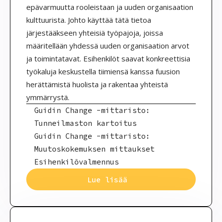
epävarmuutta rooleistaan ja uuden organisaation
kulttuurista. Johto käyttää tätä tietoa
järjestääkseen yhteisiä työpajoja, joissa
määritellään yhdessä uuden organisaation arvot
ja toimintatavat. Esihenkilöt saavat konkreettisia
työkaluja keskustella tiimiensä kanssa fuusion
herättämistä huolista ja rakentaa yhteistä
ymmärrystä.
Guidin Change -mittaristo:
Tunneilmaston kartoitus
Guidin Change -mittaristo:
Muutoskokemuksen mittaukset
Esihenkilövalmennus
Lue lisää