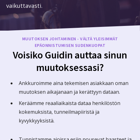
vaikuttavasti.
MUUTOKSEN JOHTAMINEN - VÄLTÄ YLEISIMMÄT
EPÄONNISTUMISEN SUDENKUOPAT
Voisiko Guidin auttaa sinun
muutoksessasi?
Ankkuroimme aina tekemisen asiakkaan oman
muutoksen aikajanaan ja kerättyyn dataan.
Keräämme reaaliaikaista dataa henkilöstön
kokemuksista, tunneilmapiiristä ja
kyvykkyyksistä.
Tunnistamme ajoissa esiin nousevat haasteet ja