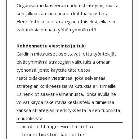
Organisaatio lanseeraa uuden strategian, mutta
sen jalkauttaminen arkeen kohtaa haasteita.
Henkilöstö kokee strategian etäiseksi, eikä sen
vaikutuksia omaan työhön ymmärretä.
Kohdennettu viestintä ja tuki
Guidinin mittaukset osoittavat, että työntekijät
eivät ymmärrä strategian vaikutuksia omaan
työhönsä. Johto käyttää tätä tietoa
räätälöidäkseen viestintää, joka selventää
strategian konkreettisia vaikutuksia eri tiimeille.
Esihenkilöt saavat valmennusta, jonka avulla he
voivat käydä rakentavia keskusteluja tiimiensä
kanssa strategian merkityksestä ja sen tuomista
muutoksista.
Guidin Change -mittaristo:
Tunneilmaston kartoitus