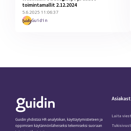
toimintamallit 2.12.2024
5.6.2025 11:06:37
Guidin
Asiakast
Laita vies
Guidin yhdistää HR-analytiikan, käyttäytymistieteen ja
Tukisivus
oppimisen käytännönläheiseksi tekemiseksi suoraan