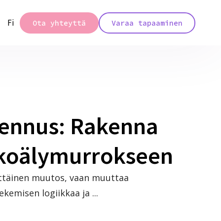
Fi
Ota yhteyttä
Varaa tapaaminen
ennus: Rakenna
ekoälymurrokseen
ittäinen muutos, vaan muuttaa
kemisen logiikkaa ja ...