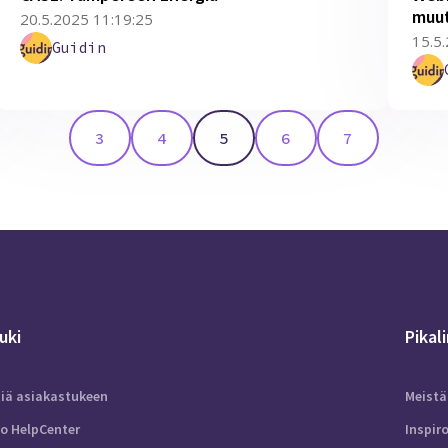
muut
20.5.2025 11:19:25
15.5
Guidin
3
4
5
6
7
uki
Pikal
tiä asiakastukeen
Meistä
to HelpCenter
Inspir