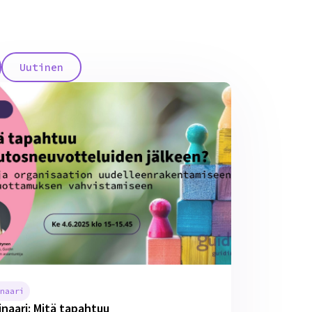
Uutinen
naari
naari: Mitä tapahtuu