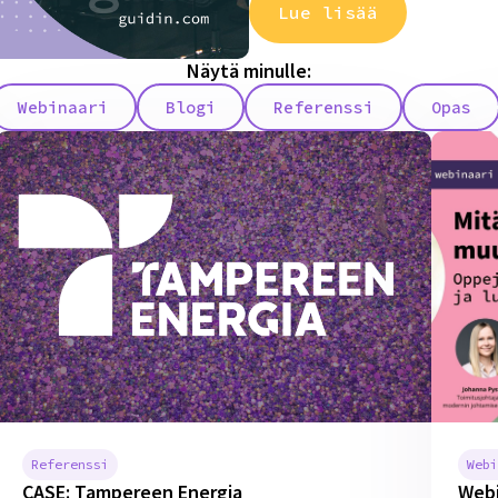
Lue lisää
Näytä minulle:
Webinaari
Blogi
Referenssi
Opas
Referenssi
Webi
CASE: Tampereen Energia
Webi