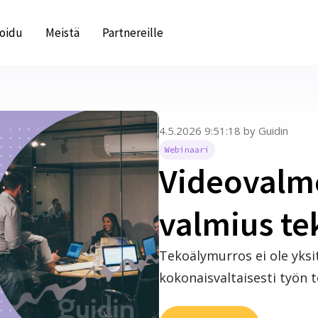
roidu
Meistä
Partnereille
4.5.2026 9:51:18
by
Guidin
Webinaari
Videovalm
valmius t
Tekoälymurros ei ole yks
kokonaisvaltaisesti työn te