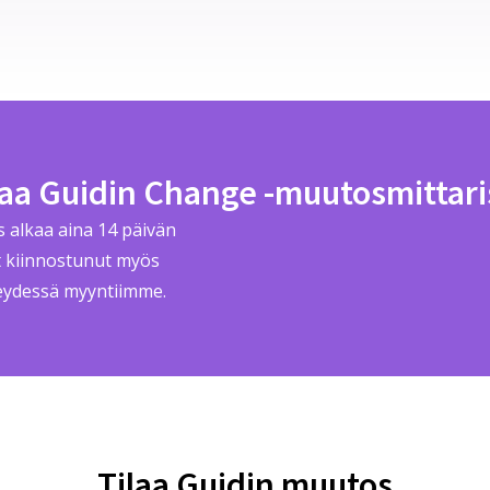
laa Guidin Change -muutosmittari
us alkaa aina 14 päivän
et kiinnostunut myös
teydessä myyntiimme.