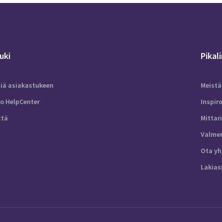
uki
Pikal
tiä asiakastukeen
Meistä
to HelpCenter
Inspir
ttä
Mittar
Valme
Ota yh
Lakias