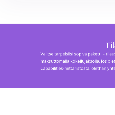
Ti
Valitse tarpeisiisi sopiva paketti – tila
maksuttomalla kokeilujaksolla. Jos ol
Capabilities-mittaristosta, olethan yh