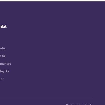
inkit
oidu
isto
nnukset
teyttä
iat