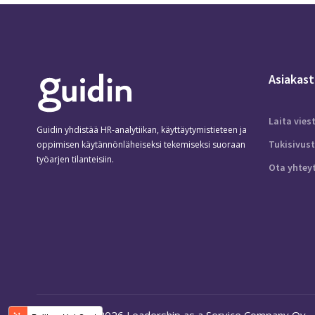
Asiakast
Laita vies
Guidin yhdistää HR-analytiikan, käyttäytymistieteen ja
Tukisivus
oppimisen käytännönläheiseksi tekemiseksi suoraan
työarjen tilanteisiin.
Ota yhtey