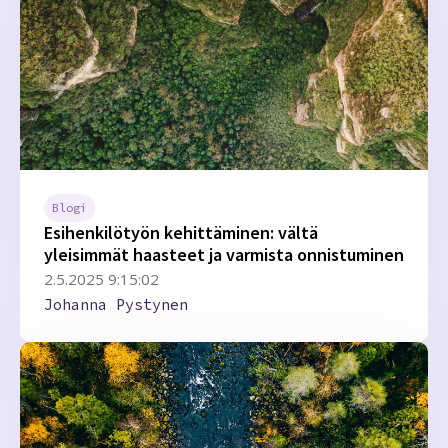
Blogi
Esihenkilötyön kehittäminen: vältä
yleisimmät haasteet ja varmista onnistuminen
2.5.2025 9:15:02
Johanna Pystynen