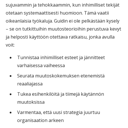
sujuvammin ja tehokkaammin, kun inhimilliset tekijät
otetaan systemaattisesti huomioon. Tämä vaatii
oikeanlaisia työkaluja.
Guidin
ei ole pelkästään kysely
– se on tutkittuihin muutosteorioihin perustuva kevyt
ja helposti käyttöön otettava ratkaisu, jonka avulla
voit:
Tunnistaa inhimilliset esteet ja jännitteet
varhaisessa vaiheessa
Seurata muutoskokemuksen etenemistä
reaaliajassa
Tukea esihenkilöitä ja tiimejä käytännön
muutoksissa
Varmentaa, että uusi strategia juurtuu
organisaation arkeen