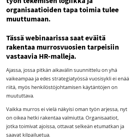
työn tekemisen logiikka ja
organisaatioiden tapa toimia tulee
muuttumaan.
Tässä webinaarissa saat eväitä
rakentaa murrosvuosien tarpeisiin
vastaavia HR-malleja.
Ajassa, jossa pitkän aikavälin suunnittelu on yhä
vaikeampaa ja edes strategiatyössä vuosisykli ei enää
riitä, myös henkilöstöjohtamisen käytäntöjen on
muututtava.
Vaikka murros ei vielä näkyisi oman työn arjessa, nyt
on oikea hetki rakentaa valmiutta. Organisaatiot,
jotka toimivat ajoissa, ottavat selkeän etumatkan ja
saavat kilpailuetua.