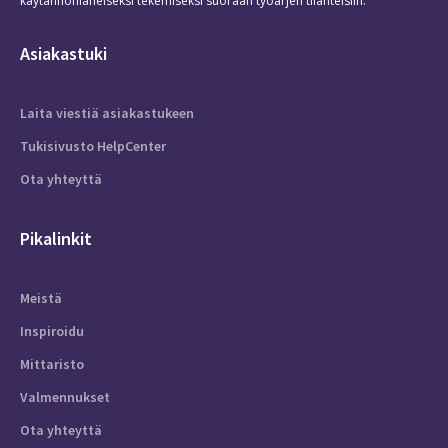
käytännönläheiseksi tekemiseksi suoraan työarjen tilanteisiin.
Asiakastuki
Laita viestiä asiakastukeen
Tukisivusto HelpCenter
Ota yhteyttä
Pikalinkit
Meistä
Inspiroidu
Mittaristo
Valmennukset
Ota yhteyttä