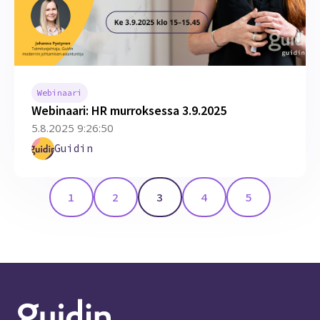
Webinaari
Webinaari: HR murroksessa 3.9.2025
5.8.2025 9:26:50
Guidin
1
2
3
4
5