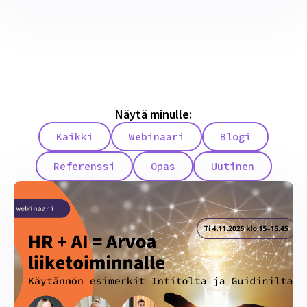
Näytä minulle:
Kaikki
Webinaari
Blogi
Referenssi
Opas
Uutinen