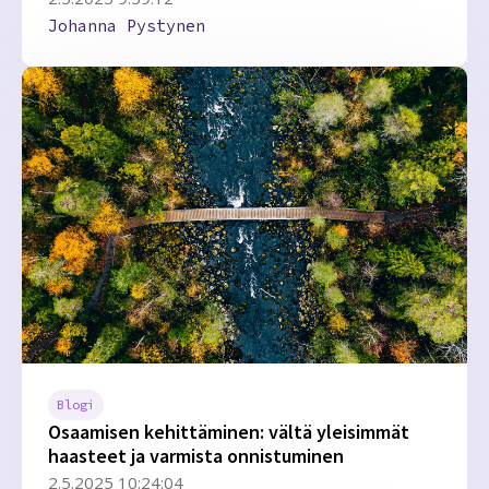
Johanna Pystynen
Blogi
Osaamisen kehittäminen: vältä yleisimmät
haasteet ja varmista onnistuminen
2.5.2025 10:24:04