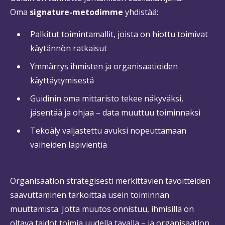
Oma
signature-metodimme
yhdistää:
Palkitut toimintamallit, joista on hiottu toimivat
käytännön ratkaisut
Ymmärrys ihmisten ja organisaatioiden
käyttäytymisestä
Guidinin oma mittaristo tekee näkyväksi,
jäsentää ja ohjaa – data muuttuu toiminnaksi
Tekoäly valjastettu avuksi nopeuttamaan
vaiheiden läpivientiä
Organisaation strategisesti merkittävien tavoitteiden
saavuttaminen tarkoittaa usein toiminnan
muuttamista. Jotta muutos onnistuu, ihmisillä on
oltava taidot toimia uudella tavalla – ja organisaation