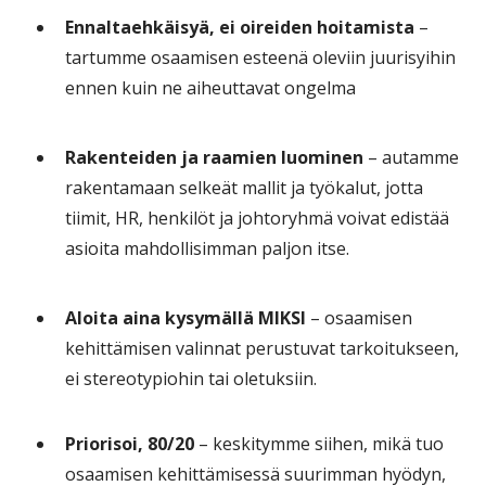
Ennaltaehkäisyä, ei oireiden hoitamista
–
tartumme osaamisen esteenä oleviin juurisyihin
ennen kuin ne aiheuttavat ongelma
Rakenteiden ja raamien luominen
– autamme
rakentamaan selkeät mallit ja työkalut, jotta
tiimit, HR, henkilöt ja johtoryhmä voivat edistää
asioita mahdollisimman paljon itse.
Aloita aina kysymällä MIKSI
– osaamisen
kehittämisen valinnat perustuvat tarkoitukseen,
ei stereotypiohin tai oletuksiin.
Priorisoi, 80/20
– keskitymme siihen, mikä tuo
osaamisen kehittämisessä suurimman hyödyn,