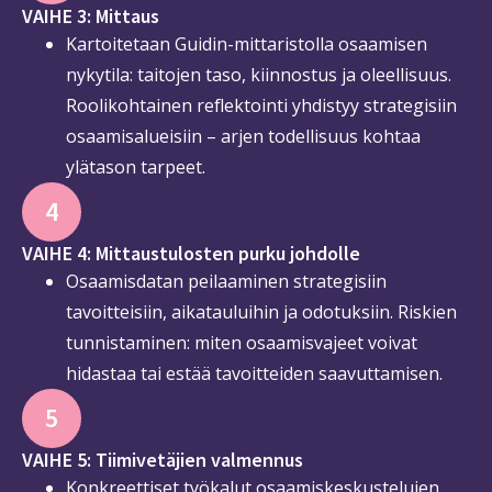
VAIHE 3: Mittaus
Kartoitetaan Guidin-mittaristolla osaamisen
nykytila: taitojen taso, kiinnostus ja oleellisuus.
Roolikohtainen reflektointi yhdistyy strategisiin
osaamisalueisiin – arjen todellisuus kohtaa
ylätason tarpeet.
4
VAIHE 4: Mittaustulosten purku johdolle
Osaamisdatan peilaaminen strategisiin
tavoitteisiin, aikatauluihin ja odotuksiin. Riskien
tunnistaminen: miten osaamisvajeet voivat
hidastaa tai estää tavoitteiden saavuttamisen.
5
VAIHE 5: Tiimivetäjien valmennus
Konkreettiset työkalut osaamiskeskustelujen